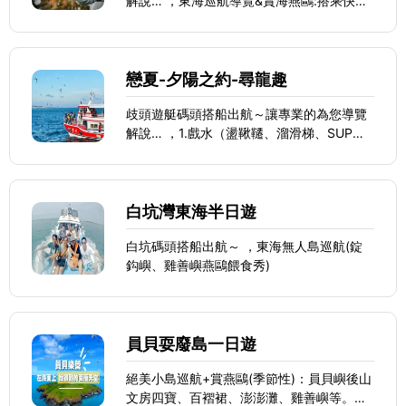
解說… ，東海巡航導覽&賞海燕鷗:搭乘快艇
巡賞澎湖特殊海岸地貌、玄武岩，海上相會
海燕鷗，賞壯麗燕鷗群。 員貝嶼-玄武岩文
房四寶，百褶裙奇景、錠鉤嶼-澎湖小桂林之
稱美景、雞善嶼-賞鳥天堂
戀夏-夕陽之約-尋龍趣
歧頭遊艇碼頭搭船出航～讓專業的為您導覽
解說… ，1.戲水（盪鞦韆、溜滑梯、SUP划
槳、海上魔毯、跳水）（提供救身衣.泳圈及
蛙鏡）
白坑灣東海半日遊
白坑碼頭搭船出航～ ，東海無人島巡航(錠
鈎嶼、雞善嶼燕鷗餵食秀)
員貝耍廢島一日遊
絕美小島巡航+賞燕鷗(季節性)：員貝嶼後山
文房四寶、百褶裙、澎澎灘、雞善嶼等。