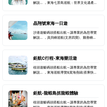
解說… ，東海七景島巡航：世界文化遺產的
玄武岩景觀、員貝文房四寶、鳥嶼大峽谷、
南面掛嶼、小白沙嶼、雞善嶼、錠鉤嶼及登
陸澎澎灘
晶翔號東海一日遊
沙港遊艇碼頭搭船出航～讓專業的為您導覽
解說… ，員貝嶼巡航(文房四寶)、雞善嶼玄
武岩保護區，定溝嶼野鳥賞燕鷗保護區及適
量餵食燕鷗賞鷗秀
鉅航C行程-東海樂活遊
歧頭遊艇碼頭搭船出航～讓專業的為您導覽
解說… ，東海巡航導覽&賞海燕鷗:搭乘快艇
巡賞澎湖特殊海岸地貌、玄武岩，海上相會
海燕鷗，賞壯麗燕鷗群。 員貝嶼-玄武岩文
房四寶，百褶裙奇景、錠鉤嶼-澎湖小桂林之
稱美景、雞善嶼-賞鳥天堂
鉅航-龍蝦島抓龍蝦體驗
歧頭遊艇碼頭搭船出航～讓專業的為您導覽