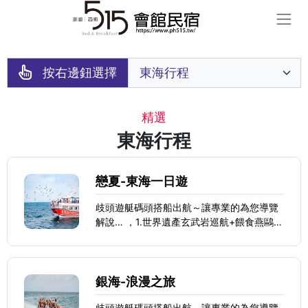
按右邊鈕選擇
精選
東海行程
戀夏-東海一日遊
歧頭遊艇碼頭搭船出航～讓專業的為您導覽
解說… ，1.世界遺產玄武岩巡航+餵食燕鷗
(季節性): 員貝文房四寶、澎澎灘、鳥嶼、雞
善嶼...等東海島嶼巡航
銀海-浪漫之旅
歧頭遊艇碼頭搭船出航～讓專業的為您導覽