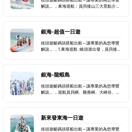
解說… ，東海巡航：員貝後山三大景點介
紹、澎澎灘會移動的小島、雞善嶼、錠鉤嶼
銀海-超值一日遊
歧頭遊艇碼頭搭船出航～讓專業的為您導覽
解說… ，1.東海巡航 :岐頭港出發，員貝後山
三大景點介紹會移動的小島- 澎澄分（上
島）一鳥嶼（上島）一小富士山跟大峽谷柱
狀玄武岩區潮間帶介紹～
銀海-龍蝦島
歧頭遊艇碼頭搭船出航～讓專業的為您導覽
解說… ，巡航員貝嶼、雞善嶼、大峽谷、小
富士山、雞善嶼欣賞成群保育類海鷗
新來發東海一日遊
歧頭遊艇碼頭搭船出航～讓專業的為您導覽