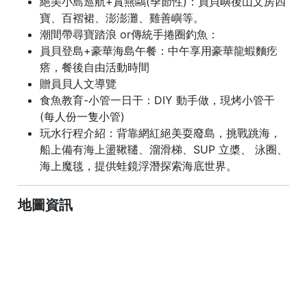
絕美小島巡航+賞燕鷗(季節性)：員貝嶼後山文房四
寶、百褶裙、澎澎灘、雞善嶼等。
潮間帶尋寶踏浪 or傳統手捲圈釣魚：
員貝登島+豪華海島午餐：中午享用豪華龍蝦麵疙
瘩，餐後自由活動時間
贈員貝人文導覽
食魚教育-小管一日干：DIY 動手做，現烤小管干
(每人份一隻小管)
玩水行程介紹：背靠網紅絕美耍廢島，挑戰跳海，
船上備有海上盪鞦韆、溜滑梯、SUP 立槳、 泳圈、
海上魔毯，提供蛙鏡浮潛探索海底世界。
地圖資訊