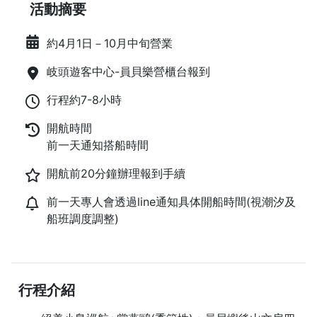
活動摘要
約4月1日－10月中旬營業
岐頭遊客中心-員貝樂營櫃台報到
行程約7-8小時
開航時間
前一天通知搭船時間
開航前20分鐘辦理報到手續
前一天專人會透過line通知具体開船時間(視潮汐及
船班調度調整)
行程介紹