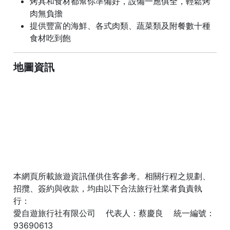
烤具和食材都幫你準備好，設備一應俱全，輕鬆烤
肉無負擔
提供豐富的海鮮、各式肉類、蔬菜類及附餐數十種
食材吃到飽
地圖資訊
本網頁所載旅遊資訊僅供住客參考。相關行程之規劃、
招攬、簽約與收款，均由以下合法旅行社業者負責執
行：
愛自遊旅行社有限公司 代表人：蔡慶良 統一編號：
93690613