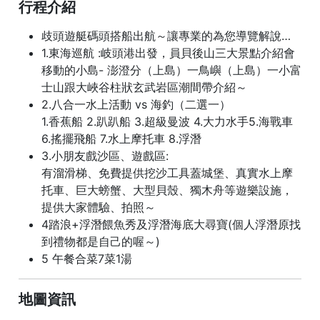
行程介紹
歧頭遊艇碼頭搭船出航～讓專業的為您導覽解說…
1.東海巡航 :岐頭港出發，員貝後山三大景點介紹會
移動的小島- 澎澄分（上島）一鳥嶼（上島）一小富
士山跟大峽谷柱狀玄武岩區潮間帶介紹～
2.八合一水上活動 vs 海釣（二選一）
1.香蕉船 2.趴趴船 3.超級曼波 4.大力水手5.海戰車
6.搖擺飛船 7.水上摩托車 8.浮潛
3.小朋友戲沙區、遊戲區:
有溜滑梯、免費提供挖沙工具蓋城堡、真實水上摩
托車、巨大螃蟹、大型貝殼、獨木舟等遊樂設施，
提供大家體驗、拍照～
4踏浪+浮潛餵魚秀及浮潛海底大尋寶(個人浮潛原找
到禮物都是自己的喔～)
5 午餐合菜7菜1湯
地圖資訊