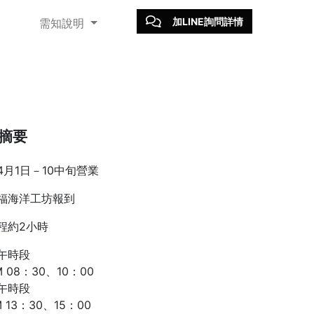
加LINE詢問詳情
需知說明
摘要
4月1日－10中旬營業
福海洋工坊報到
程約2小時
午時段
M 08：30、10：00
午時段
M 13：30、15：00