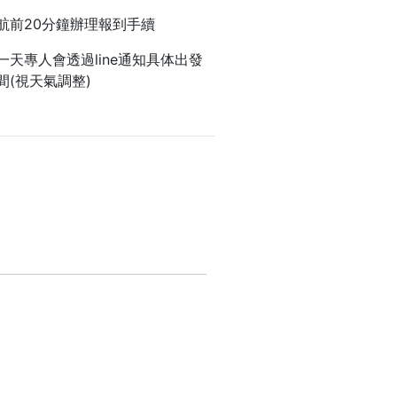
航前20分鐘辦理報到手續
一天專人會透過line通知具体出發
間(視天氣調整)