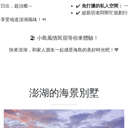
賞日出，超治癒～
✔️
免打擾的私人空間：
一
✔️ 超親切老闆幫忙規劃
享受地道澎湖風味！🍴
🏖️
小島風情民宿等你來體驗！
快來澎湖，和家人朋友一起感受海島的美好時光吧！💙
澎湖的海景別墅