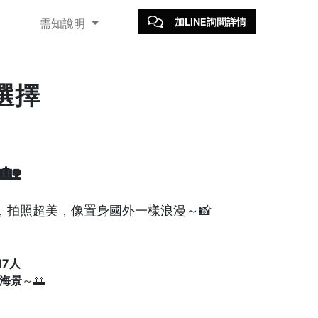
加LINE詢問詳情
需知說明
選擇
🏡
拍照超美，像置身國外一樣浪漫～📸
17人
海景
～🌅