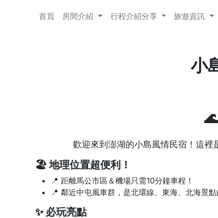
首頁
房間介紹
行程介紹分享
旅遊資訊
小

歡迎來到澎湖的小島風情民宿！這裡
🏖️ 地理位置超便利！
📍 距離馬公市區＆機場只需10分鐘車程！
📍 鄰近中屯風車群，是北環線、東海、北海景
✨ 必玩亮點