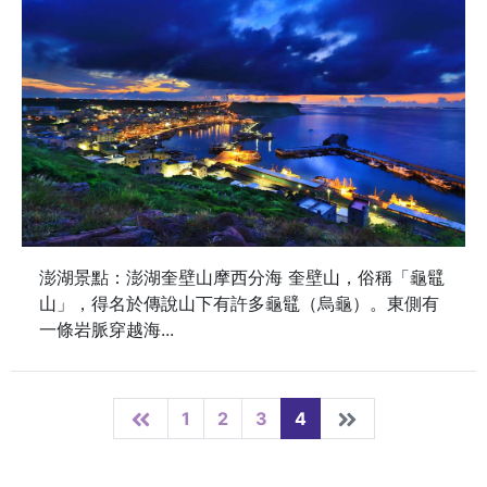
澎湖景點：澎湖奎壁山摩西分海 奎壁山，俗稱「龜鼊
山」，得名於傳說山下有許多龜鼊（烏龜）。東側有
一條岩脈穿越海...
1
2
3
4