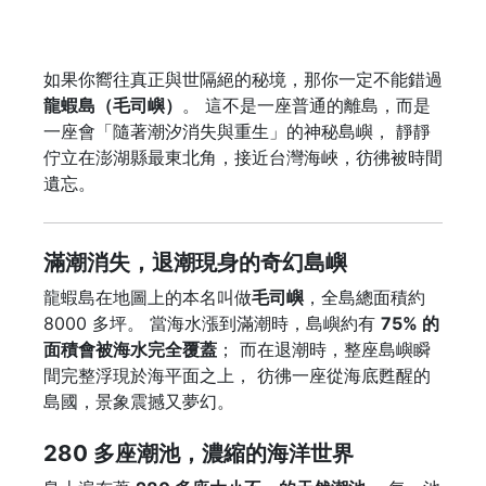
如果你嚮往真正與世隔絕的秘境，那你一定不能錯過
龍蝦島（毛司嶼）
。 這不是一座普通的離島，而是
一座會「隨著潮汐消失與重生」的神秘島嶼， 靜靜
佇立在澎湖縣最東北角，接近台灣海峽，彷彿被時間
遺忘。
滿潮消失，退潮現身的奇幻島嶼
龍蝦島在地圖上的本名叫做
毛司嶼
，全島總面積約
8000 多坪。 當海水漲到滿潮時，島嶼約有
75% 的
面積會被海水完全覆蓋
； 而在退潮時，整座島嶼瞬
間完整浮現於海平面之上， 彷彿一座從海底甦醒的
島國，景象震撼又夢幻。
280 多座潮池，濃縮的海洋世界