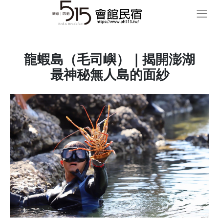
龍蝦島（毛司嶼）｜揭開澎湖
最神秘無人島的面紗