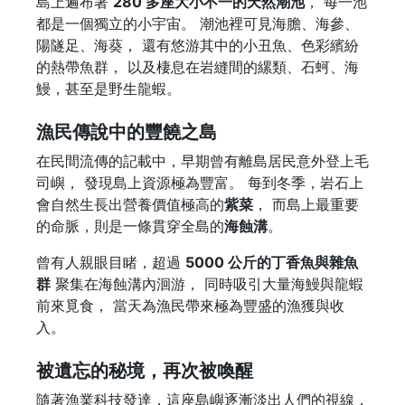
島上遍布著
280 多座大小不一的天然潮池
， 每一池
都是一個獨立的小宇宙。 潮池裡可見海膽、海參、
陽隧足、海葵， 還有悠游其中的小丑魚、色彩繽紛
的熱帶魚群， 以及棲息在岩縫間的縲類、石蚵、海
鰻，甚至是野生龍蝦。
漁民傳說中的豐饒之島
在民間流傳的記載中，早期曾有離島居民意外登上毛
司嶼， 發現島上資源極為豐富。 每到冬季，岩石上
會自然生長出營養價值極高的
紫菜
， 而島上最重要
的命脈，則是一條貫穿全島的
海蝕溝
。
曾有人親眼目睹，超過
5000 公斤的丁香魚與雜魚
群
聚集在海蝕溝內洄游， 同時吸引大量海鰻與龍蝦
前來覓食， 當天為漁民帶來極為豐盛的漁獲與收
入。
被遺忘的秘境，再次被喚醒
隨著漁業科技發達，這座島嶼逐漸淡出人們的視線，