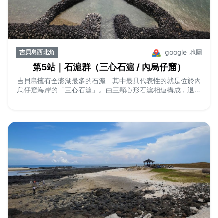
google 地圖
吉貝島西北角
第5站｜石滬群（三心石滬 / 內烏仔窟）
吉貝島擁有全澎湖最多的石滬，其中最具代表性的就是位於內
烏仔窟海岸的「三心石滬」。由三顆心形石滬相連構成，退潮
時可清晰看到浪漫的心形輪廓。這裡也是空拍族與情侶拍照的
夢幻景點，見證澎湖先民的漁業智慧與藝術美感。