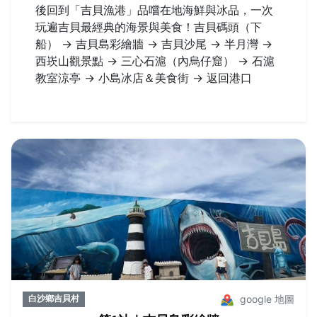
後回到「吉貝漁港」品嚐在地海鮮與冰品，一次
玩遍吉貝最經典的海景與美食！吉貝碼頭（下
船） → 吉貝島彩繪牆 → 吉貝沙尾 → 半月灣 →
西崁山觀景點 → 三心石滬（內烏仔窟） → 石滬
教室涼亭 → 小島冰店＆美食街 → 返回港口
google 地圖
白沙鄉吉貝村