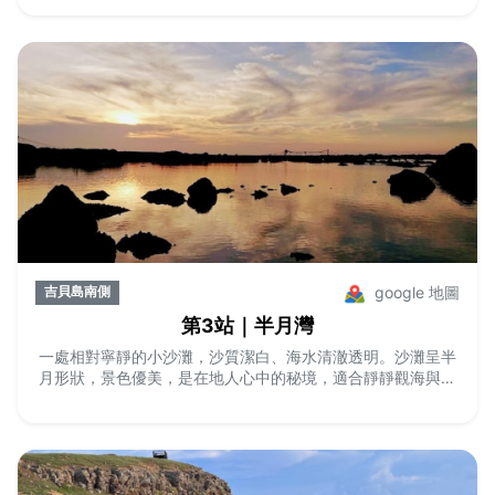
google 地圖
吉貝島南側
第3站｜半月灣
一處相對寧靜的小沙灘，沙質潔白、海水清澈透明。沙灘呈半
月形狀，景色優美，是在地人心中的秘境，適合靜靜觀海與拍
照留念。