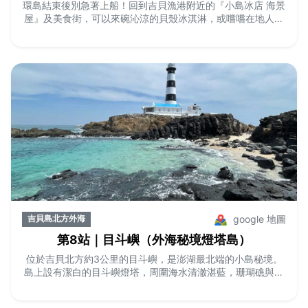
環島結束後別急著上船！回到吉貝漁港附近的『小島冰店 海景
屋』及美食街，可以來碗沁涼的貝殼冰淇淋，或嚐嚐在地人氣
美食如小管麵線、海膽炒飯。這裡面海而坐，吹著海風享受美
食與風景，是結束吉貝之旅的完美句點。
google 地圖
吉貝島北方外海
第8站｜目斗嶼（外海秘境燈塔島）
位於吉貝北方約3公里的目斗嶼，是澎湖最北端的小島秘境。
島上設有潔白的目斗嶼燈塔，周圍海水清澈湛藍，珊瑚礁與潮
間帶生態豐富。退潮時可見大片礁岩與貝殼沙，景色壯麗。可
從吉貝漁港搭船前往，體驗登島、浮潛與拍照的樂趣，是自然