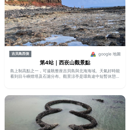
google 地圖
吉貝島西側
第4站｜西崁山觀景點
島上制高點之一，可遠眺整座吉貝島與北海海域。天氣好時能
看到目斗嶼燈塔及石滬分布。觀景涼亭是環島途中短暫休憩與
拍照的絕佳地點。