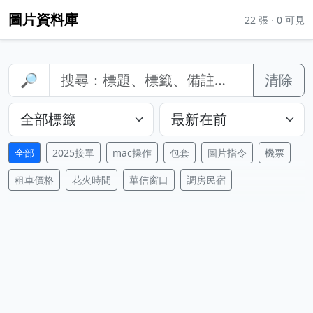
圖片資料庫
22
張 ·
0
可見
🔎
清除
全部
2025接單
mac操作
包套
圖片指令
機票
租車價格
花火時間
華信窗口
調房民宿